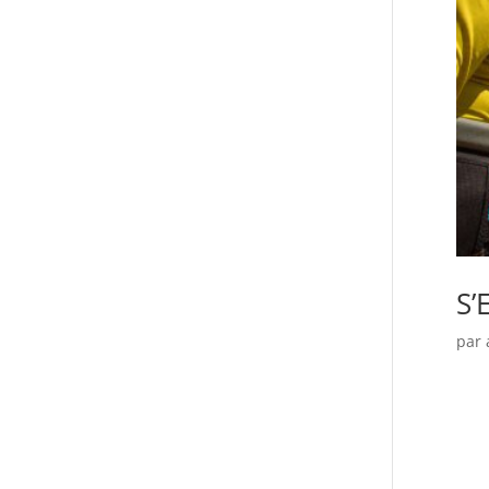
S’
par