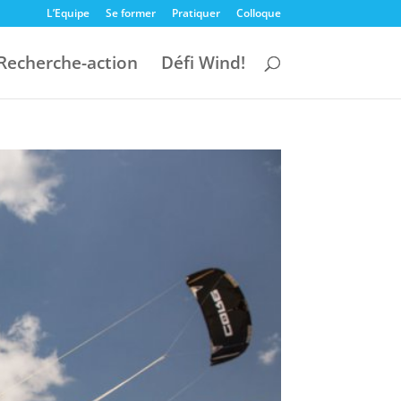
L’Equipe
Se former
Pratiquer
Colloque
Recherche-action
Défi Wind!