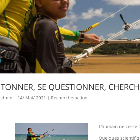
ETONNER, SE QUESTIONNER, CHERC
admin
|
14/ Mai/ 2021
|
Recherche-action
L’humain ne cesse 
Quelques scientifiq